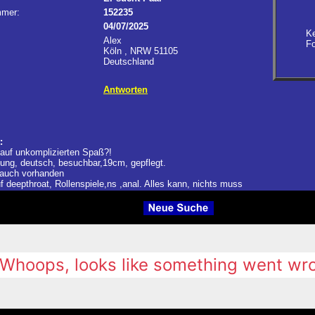
mer:
152235
04/07/2025
Ke
Alex
Fo
Köln , NRW 51105
Deutschland
Antworten
:
auf unkomplizierten Spaß?!
jung, deutsch, besuchbar,19cm, gepflegt.
 auch vorhanden
uf deepthroat, Rollenspiele,ns ,anal. Alles kann, nichts muss