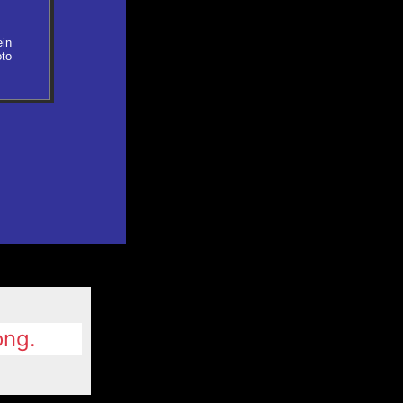
in
to