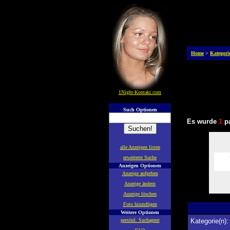
Home
>
Kategori
1Night-Kontakt.com
Such Optionen
Es wurde
1
pa
alle Anzeigen listen
erweiterte Suche
Anzeigen Optionen
Anzeige aufgeben
Anzeige ändern
Anzeige löschen
Foto hinzufügen
Weitere Optionen
persönl. Suchagent
Kategorie(n):