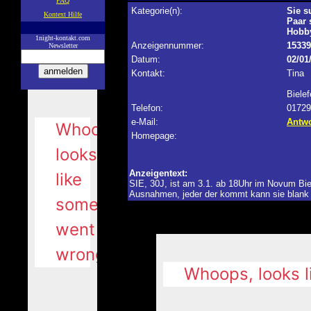
FAQ
Kategorie(n):
Sie s
Kontext Hilfe
Paar 
—
Hobb
1night-kontakt.com
Anzeigennummer:
15339
Newsletter
Datum:
02/01
Kontakt:
Tina
Biele
Telefon:
01729
e-Mail:
Antwo
Homepage:
Anzeigentext:
SIE, 30J, ist am 3.1. ab 18Uhr im Novum Biel
Ausnahmen, jeder der kommt kann sie blank v