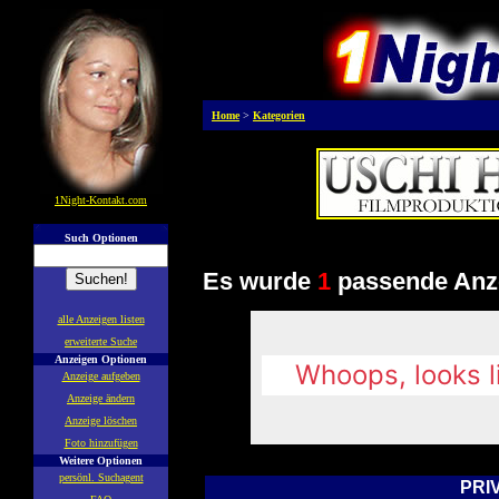
Home
>
Kategorien
1Night-Kontakt.com
Such Optionen
Es wurde
1
passende Anze
alle Anzeigen listen
erweiterte Suche
Anzeigen Optionen
Anzeige aufgeben
Anzeige ändern
Anzeige löschen
Foto hinzufügen
Weitere Optionen
persönl. Suchagent
PRIV