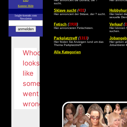
FAQ
Hier annonciert die Domina, die ?
Hier annoncie
sucht.
Kontext Hilfe
Sklave sucht
(
431
)
Hobbyhur
—
Hier annonciert der Sklave, der ? sucht.
Hier bietet d
1night-kontakt.com
sexuelle Dien
Newsletter
Fetisch
(
1918
)
Verkauf
(
1
Hier annoncieren Fetischisten.
Hier können S
suchen.
Parkplatztreff
(
1313
)
Jobangeb
Hier finden Sie Anzeigen rund um das
Hier geben al
Thema Parkplatztreff.
Jobanbieter 
Alle Kategorien