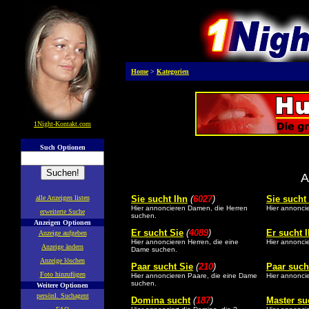
Home
>
Kategorien
1Night-Kontakt.com
Such Optionen
A
alle Anzeigen listen
Sie sucht Ihn
(
6027
)
Sie sucht
Hier annoncieren Damen, die Herren
Hier annonci
erweiterte Suche
suchen.
Anzeigen Optionen
Er sucht Sie
(
4089
)
Er sucht 
Anzeige aufgeben
Hier annoncieren Herren, die eine
Hier annonci
Anzeige ändern
Dame suchen.
Anzeige löschen
Paar sucht Sie
(
210
)
Paar such
Foto hinzufügen
Hier annoncieren Paare, die eine Dame
Hier annonci
suchen.
Weitere Optionen
persönl. Suchagent
Domina sucht
(
187
)
Master su