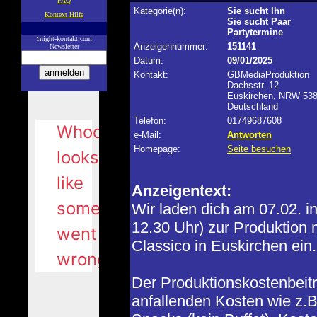
FAQ
Kategorie(n):
Sie sucht Ihn
Kontext Hilfe
Sie sucht Paar
—
Partytermine
1night-kontakt.com
Anzeigennummer:
151141
Newsletter
Datum:
09/01/2025
Kontakt:
GBMediaProduktion
Dachsstr. 12
Euskirchen, NRW 53
Deutschland
Telefon:
01749687608
e-Mail:
Antworten
Homepage:
Seite besuchen
Anzeigentext:
Wir laden dich am 07.02. in
12.30 Uhr) zur Produktion m
Classico in Euskirchen ein.
Der Produktionskostenbeitr
anfallenden Kosten wie z.B