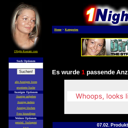
Home
>
Kategorien
1Night-Kontakt.com
Such Optionen
Es wurde
1
passende Anze
alle Anzeigen listen
erweiterte Suche
Anzeigen Optionen
Anzeige aufgeben
Anzeige ändern
Anzeige löschen
Foto hinzufügen
Weitere Optionen
persönl. Suchagent
07.02. Produk